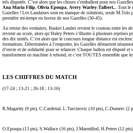
très disputée. C’est alors que les choses s’emballent pour nos Gazelles
Ana Maria Filip
,
Olivia Epoupa
,
Avery Warley-Talbert.
.. Tout le
Gazelles ! Les Landaises sont en manque de solutions, seule M.Tolo p
première mi-temps en faveur de nos Gazelles (30-45).
Au retour des vestiaires, Basket Landes revient le couteau entre les de
revenir au score, alors qu’Haley Peters s’illustre à plusieurs reprise
des dix unités. C’est alors que le concours longue distance est enclen
formations. Déterminées à l’emporter, les Gazelles démarrent néanmoin
d’envie et de solidarité pour se relancer. Chaque ballon est disputé et 
transforment en machine à rebond, et c’est TOUTES ensemble que les 
LES CHIFFRES DU MATCH
(17-24 ; 13-21 ; 26-18 ; 13-16)
R.Magarity (9 pts), C.Cardenal, L.Turcinovic (10 pts), C.Dumerc (2 pt
O.Epoupa (13 pts), S.Wallace (16 pts), J.Marmillod, H.Peters (12 pts),