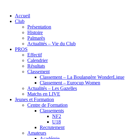
Accueil
Club
Présentation
Histoire
Palmarès
Actualités – Vie du Club
PROS
Effectif
Calendrier
Résultats
Classement
Classement – La Boulangère WonderLigue
Classement – Eurocup Women
Actualités – Les Gazelles
Matchs en LIVE
Jeunes et Formation
Centre de Formation
Classements
NF2
U18
Recrutement
Amateurs
Académie