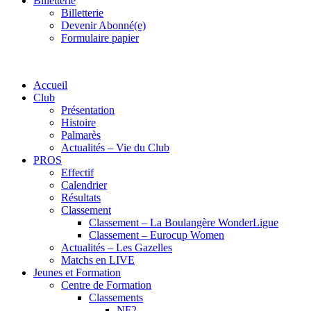
Billetterie
Billetterie
Devenir Abonné(e)
Formulaire papier
Accueil
Club
Présentation
Histoire
Palmarès
Actualités – Vie du Club
PROS
Effectif
Calendrier
Résultats
Classement
Classement – La Boulangère WonderLigue
Classement – Eurocup Women
Actualités – Les Gazelles
Matchs en LIVE
Jeunes et Formation
Centre de Formation
Classements
NF2