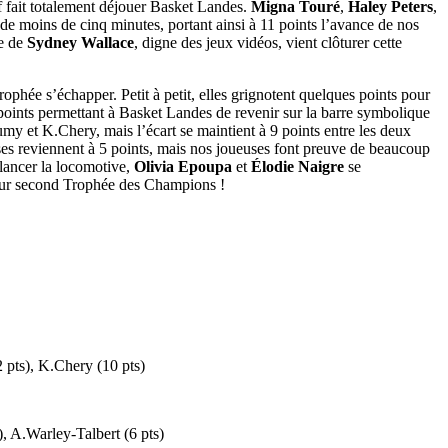
if fait totalement déjouer Basket Landes.
Migna Touré
,
Haley Peters
,
e de moins de cinq minutes, portant ainsi à 11 points l’avance de nos
ce de
Sydney Wallace
, digne des jeux vidéos, vient clôturer cette
 trophée s’échapper.
Petit à petit, elles grignotent quelques points pour
 points permettant à Basket Landes de revenir sur la barre symbolique
y et K.Chery, mais l’écart se maintient à 9 points entre les deux
ses reviennent à 5 points, mais nos joueuses font preuve de beaucoup
lancer la locomotive,
Olivia Epoupa
et
Élodie Naigre
se
 leur second Trophée des Champions !
 pts), K.Chery (10 pts)
), A.Warley-Talbert (6 pts)