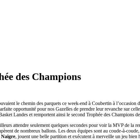
phée des Champions
retrouvaient le chemin des parquets ce week-end à Coubertin à l’occasi
te opportunité pour nos Gazelles de prendre leur revanche sur celles qu
 à Basket Landes et remportent ainsi le second Trophée des Champions 
’ailleurs attendre seulement quelques secondes pour voir la MVP de la r
upèrent de nombreux ballons. Les deux équipes sont au coude-à-coude, et 
 Naigre
, jouent une belle partition et exécutent à merveille un jeu bien