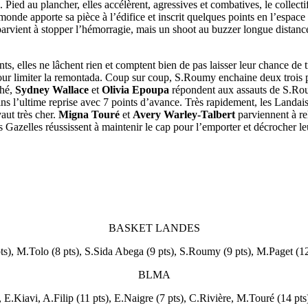
. Pied au plancher, elles accélèrent, agressives et combatives, le collect
 monde apporte sa pièce à l’édifice et inscrit quelques points en l’espac
arvient à stopper l’hémorragie, mais un shoot au buzzer longue distan
nts, elles ne lâchent rien et comptent bien de pas laisser leur chance de
s pour limiter la remontada. Coup sur coup, S.Roumy enchaine deux trois
ché,
Sydney Wallace
et
Olivia Epoupa
répondent aux assauts de S.Roum
s l’ultime reprise avec 7 points d’avance. Très rapidement, les Landai
vaut très cher.
Migna Touré
et
Avery Warley-Talbert
parviennent à re
Gazelles réussissent à maintenir le cap pour l’emporter et décrocher
BASKET LANDES
s), M.Tolo (8 pts), S.Sida Abega (9 pts), S.Roumy (9 pts), M.Paget (12
BLMA
 E.Kiavi, A.Filip (11 pts), E.Naigre (7 pts), C.Rivière, M.Touré (14 pts