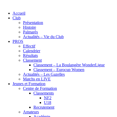
Accueil
Club
Présentation
Histoire
Palmarès
Actualités – Vie du Club
PROS
Effectif
Calendrier
Résultats
Classement
Classement – La Boulangère WonderLigue
Classement – Eurocup Women
Actualités – Les Gazelles
Matchs en LIVE
Jeunes et Formation
Centre de Formation
Classements
NF2
U18
Recrutement
Amateurs
Académie